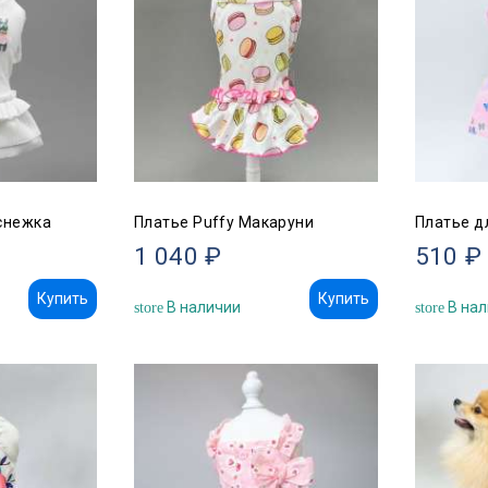
снежка
Платье Puffy Макаруни
Платье д
1 040 ₽
510 ₽
Купить
Купить
В наличии
В нал
store
store