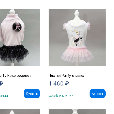
uffy Коко розовое
ПлатьеPuffy мышка
 ₽
1 460 ₽
Купить
Купить
ичии
В наличии
store