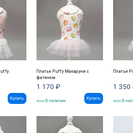
Puffy
Платье Puffy Макаруни с
Платье P
фатином
1 170 ₽
1 350
Купить
Купить
В наличии
В нал
store
store