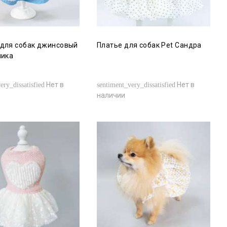
для собак джинсовый
Платье для собак Pet Сандра
ника
Нет в
Нет в
ery_dissatisfied
sentiment_very_dissatisfied
наличии