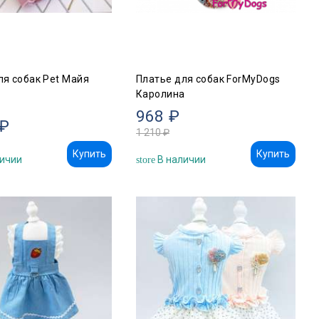
ля собак Pet Майя
Платье для собак ForMyDogs
Каролина
968 ₽
 ₽
1 210 ₽
Купить
Купить
ичии
В наличии
store