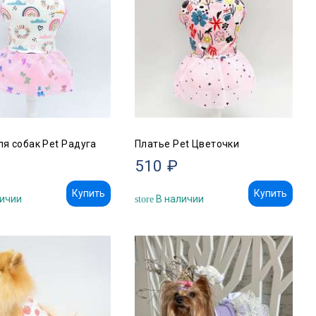
ля собак Pet Радуга
Платье Pet Цветочки
510 ₽
Купить
Купить
ичии
В наличии
store