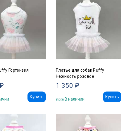
uffy Гортензия
Платье для собак Puffy
Нежность розовое
 ₽
1 350 ₽
Купить
Купить
ичии
В наличии
store