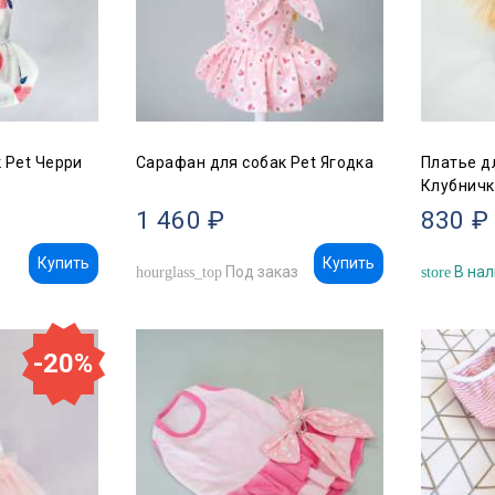
 Pet Черри
Сарафан для собак Pet Ягодка
Платье д
Клубничк
1 460 ₽
830 ₽
Купить
Купить
Под заказ
В нал
hourglass_top
store
-20%