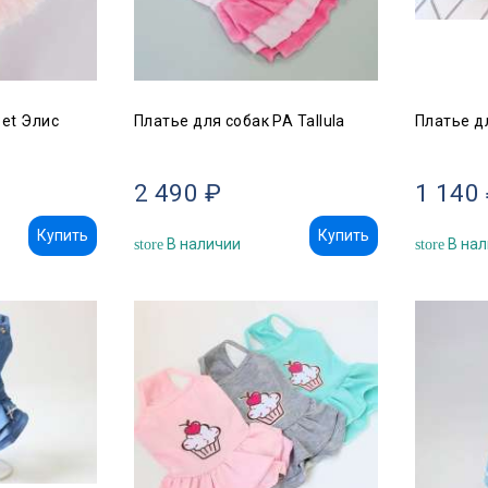
Pet Элис
Платье для собак PA Tallula
Платье д
2 490 ₽
1 140
Купить
Купить
В наличии
В нал
store
store