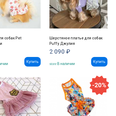
ля собак Pet
Шерстяное платье для собак
и
Puffy Джулия
2 090 ₽
Купить
Купить
ичии
В наличии
store
-20%