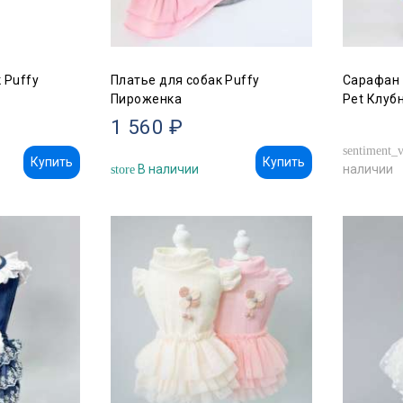
 Puffy
Платье для собак Puffy
Сарафан 
Пироженка
Pet Клуб
1 560 ₽
sentiment_v
Купить
Купить
В наличии
наличии
store