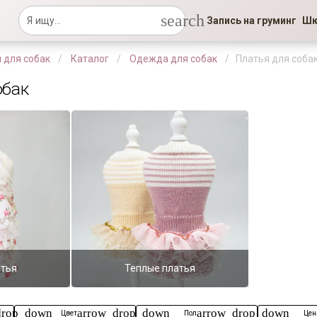
search
Запись на груминг
Шк
 для собак
Каталог
Одежда для собак
Платья для соба
обак
атья
Теплые платья
drop_down
arrow_drop_down
arrow_drop_down
Цвет
Пол
Цен