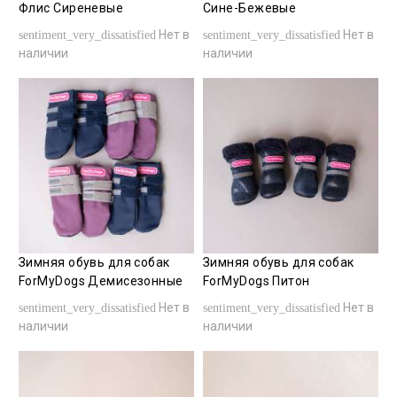
Флис Сиреневые
Сине-Бежевые
Нет в
Нет в
sentiment_very_dissatisfied
sentiment_very_dissatisfied
наличии
наличии
Зимняя обувь для собак
Зимняя обувь для собак
ForMyDogs Демисезонные
ForMyDogs Питон
Нет в
Нет в
sentiment_very_dissatisfied
sentiment_very_dissatisfied
наличии
наличии