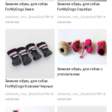
Зимняя обувь для собак
Зимняя обувь для собак
ForMyDogs Змея
ForMyDogs Серебро
Нет в
Нет в
sentiment_very_dissatisfied
sentiment_very_dissatisfied
наличии
наличии
Зимняя обувь для собак с
утеплителем
Зимняя обувь для собак
ForMyDogs Кожзам Черные
Нет в
Нет в
sentiment_very_dissatisfied
sentiment_very_dissatisfied
наличии
наличии