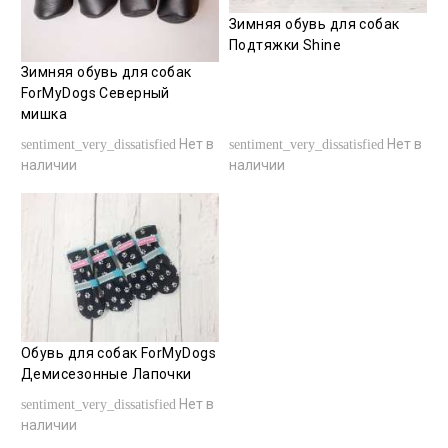
Зимняя обувь для собак
Подтяжки Shine
Зимняя обувь для собак
ForMyDogs Северный
мишка
Нет в
Нет в
sentiment_very_dissatisfied
sentiment_very_dissatisfied
наличии
наличии
Обувь для собак ForMyDogs
Демисезонные Лапочки
Нет в
sentiment_very_dissatisfied
наличии