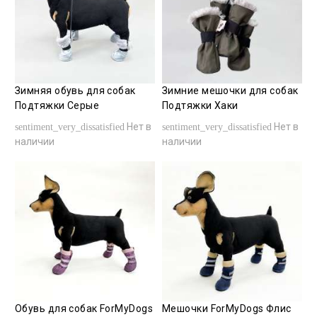
Зимняя обувь для собак
Зимние мешочки для собак
Подтяжки Серые
Подтяжки Хаки
Нет в
Нет в
sentiment_very_dissatisfied
sentiment_very_dissatisfied
наличии
наличии
Обувь для собак ForMyDogs
Мешочки ForMyDogs Флис