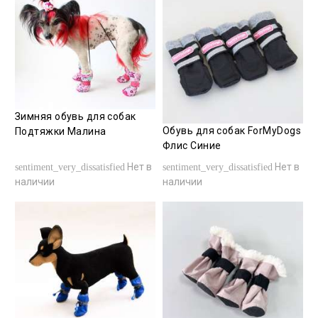
Зимняя обувь для собак
Обувь для собак ForMyDogs
Подтяжки Малина
Флис Синие
Нет в
Нет в
sentiment_very_dissatisfied
sentiment_very_dissatisfied
наличии
наличии