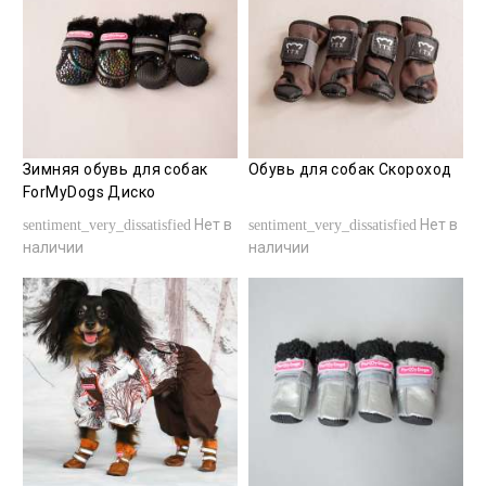
Зимняя обувь для собак
Обувь для собак Скороход
ForMyDogs Диско
Нет в
Нет в
sentiment_very_dissatisfied
sentiment_very_dissatisfied
наличии
наличии