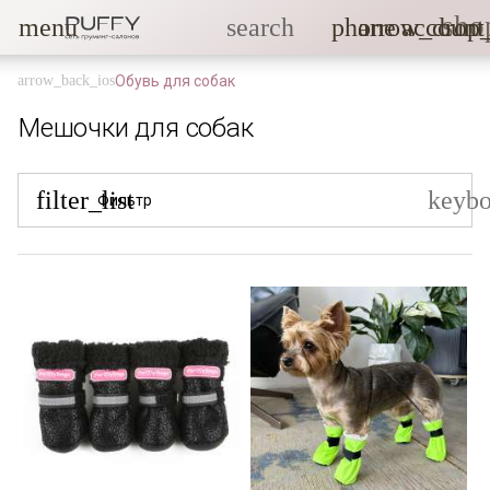
sho
menu
search
phone
arrow_drop
account
Обувь для собак
Мешочки для собак
filter_list
keyb
Фильтр