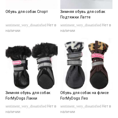
Обувь для собак Спорт
Зимняя обувь для собак
Подтяжки Латте
Нет в
Нет в
sentiment_very_dissatisfied
sentiment_very_dissatisfied
наличии
наличии
Зимняя обувь для собак
Обувь для собак на флисе
ForMyDogs Лакки
ForMyDogs Лео
Нет в
Нет в
sentiment_very_dissatisfied
sentiment_very_dissatisfied
наличии
наличии