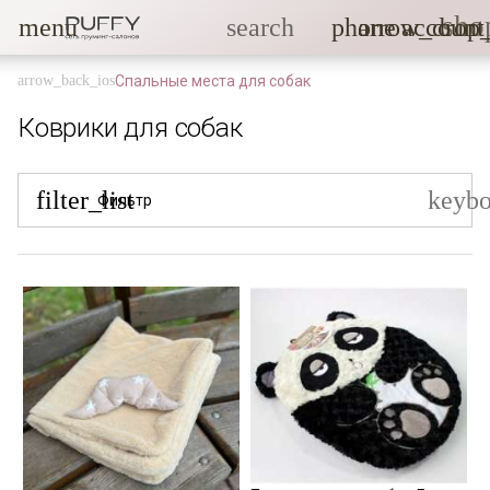
sho
menu
search
phone
arrow_drop
account
Спальные места для собак
Коврики для собак
filter_list
keyb
Фильтр