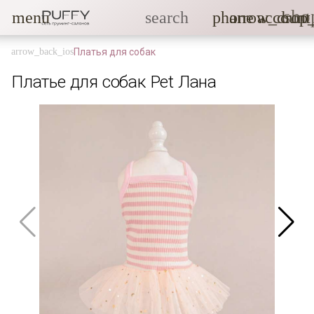
sho
menu
search
phone
arrow_drop
account
Платья для собак
Платье для собак Pet Лана