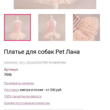
Платье для собак Pet Лана
Нет в наличии
sentiment_very_dissatisfied
Артикул
7446
Проверить наличие
Доставка
завтра и позже - от 300 руб.
100% гарантия возврата
Скидки постоянным клиентам