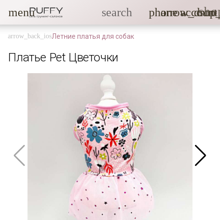
sho
menu
search
phone
arrow_drop
account
Летние платья для собак
Платье Pet Цветочки