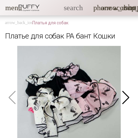
sho
menu
search
phone
arrow_drop
account
Платья для собак
Платье для собак PA бант Кошки