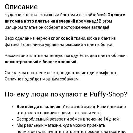
Описание
Чудесное платье с пышным бантом и легкой юбкой.
Оденьте
питомца в это платье на вечерний променад!
В этом
изящном платье он соберет восторженные взгляды!
Верх сделан из черной
хлопковой
ткани, юбка и бант из
фатина.
Горловинка украшена
рюшами
в цвет юбочки.
Рассчитано платье на теплую погоду. Есть два цвета юбочки:
нежно-розовый и бело-молочный.
Одевается платьеце легко, не доставляет дискомфорта.
Отлично подойдет модным собачкам.
Почему люди покупают в Puffy-Shop?
Всё всегда в наличии.
У нас свой склад. Если написано
что товар в наличии, значит так оно и есть!
Беспроблемный возврат и обмен в течение 14 дней!
Мы реальный магазин, куда можно приехать
посмотреть, пощупать, потрогать, посоветоваться или,