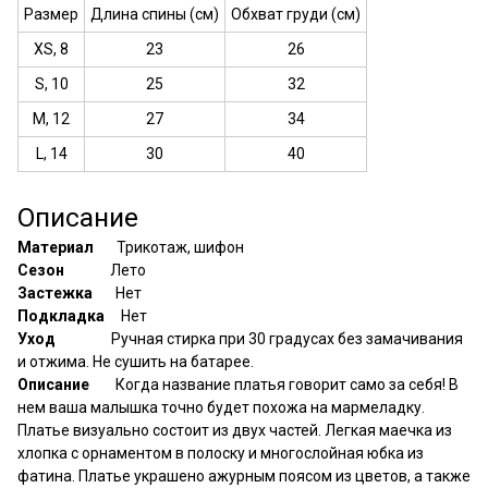
Размер
Длина спины (см)
Обхват груди (см)
XS, 8
23
26
S, 10
25
32
M, 12
27
34
L, 14
30
40
Описание
Материал
Трикотаж, шифон
Сезон
Лето
Застежка
Нет
Подкладка
Нет
Уход
Ручная стирка при 30 градусах без замачивания
и отжима. Не сушить на батарее.
Описание
Когда название платья говорит само за себя! В
нем ваша малышка точно будет похожа на мармеладку.
Платье визуально состоит из двух частей. Легкая маечка из
хлопка с орнаментом в полоску и многослойная юбка из
фатина. Платье украшено ажурным поясом из цветов, а также