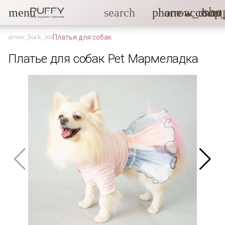
sho
menu
search
phone
arrow_drop
account
Платья для собак
Платье для собак Pet Мармеладка