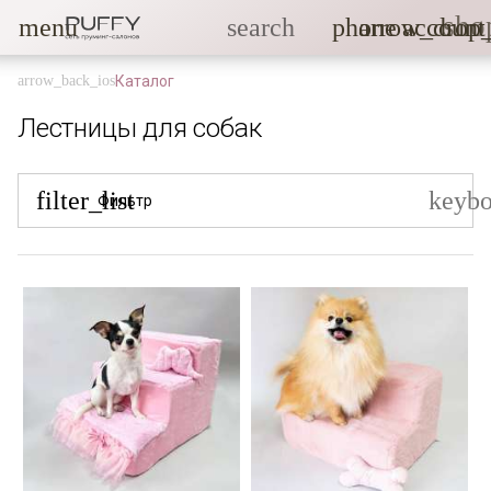
sho
menu
search
phone
arrow_drop
account
Каталог
Лестницы для собак
filter_list
keyb
Фильтр