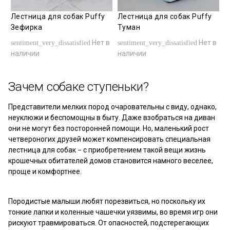
Лестница для собак Puffy
Лестница для собак Puffy
Зефирка
Туман
Нет в
Нет в
sentiment_very_dissatisfied
sentiment_very_dissatisfied
наличии
наличии
Зачем собаке ступеньки?
Представители мелких пород очаровательны с виду, однако,
неуклюжи и беспомощны в быту. Даже взобраться на диван
они не могут без посторонней помощи. Но, маленький рост
четвероногих друзей может компенсировать специальная
лестница для собак − с приобретением такой вещи жизнь
крошечных обитателей домов становится намного веселее,
проще и комфортнее.
Породистые малыши любят порезвиться, но поскольку их
тонкие лапки и коленные чашечки уязвимы, во время игр они
рискуют травмироваться. От опасностей, подстерегающих