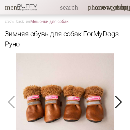
sho
menu
search
phone
arrow_drop
account
Мешочки для собак
Зимняя обувь для собак ForMyDogs
Руно