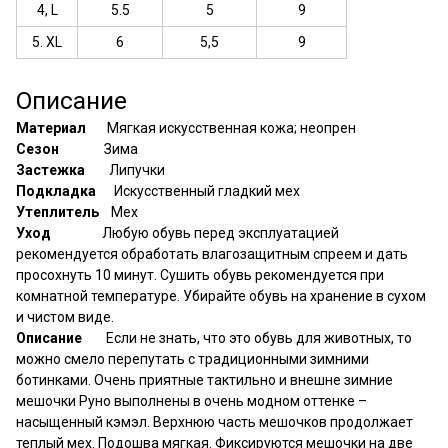
4, L
5.5
5
9
5. XL
6
5,5
9
Описание
Материал
Мягкая искусственная кожа; неопрен
Сезон
Зима
Застежка
Липучки
Подкладка
Искусственный гладкий мех
Утеплитель
Мех
Уход
Любую обувь перед эксплуатацией
рекомендуется обработать влагозащитным спреем и дать
просохнуть 10 минут. Сушить обувь рекомендуется при
комнатной температуре. Убирайте обувь на хранение в сухом
и чистом виде.
Описание
Если не знать, что это обувь для животных, то
можно смело перепутать с традиционными зимними
ботинками. Очень приятные тактильно и внешне зимние
мешочки Руно выполнены в очень модном оттенке –
насыщенный кэмэл. Верхнюю часть мешочков продолжает
теплый мех. Подошва мягкая. Фиксируются мешочки на две