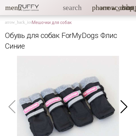
sho
menu
search
phone
arrow_drop
account
Мешочки для собак
Обувь для собак ForMyDogs Флис
Синие