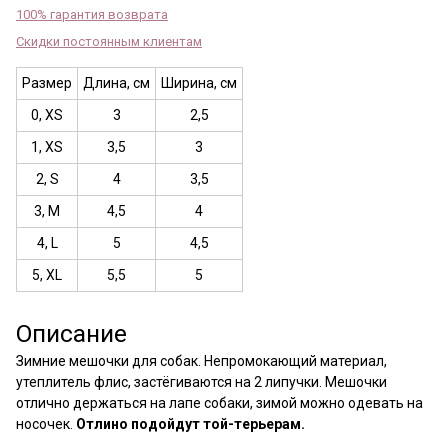
100% гарантия возврата
Скидки постоянным клиентам
Размер
Длина, см
Ширина, см
0, XS
3
2,5
1, XS
3,5
3
2, S
4
3,5
3, M
4,5
4
4, L
5
4,5
5, XL
5,5
5
Описание
Зимние мешочки для собак. Непромокающий материал,
утеплитель флис, застёгиваются на 2 липучки. Мешочки
отлично держаться на лапе собаки, зимой можно одевать на
носочек.
Отлино подойдут той-терьерам.