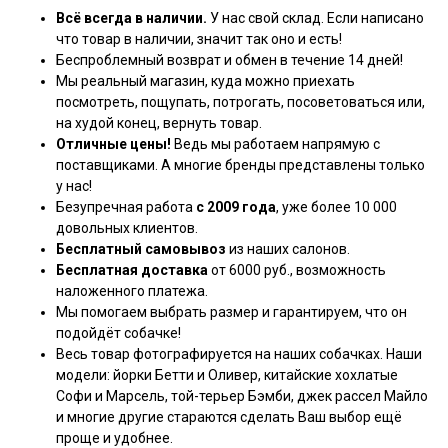
Всё всегда в наличии.
У нас свой склад. Если написано
что товар в наличии, значит так оно и есть!
Беспроблемный возврат и обмен в течение 14 дней!
Мы реальный магазин, куда можно приехать
посмотреть, пощупать, потрогать, посоветоваться или,
на худой конец, вернуть товар.
Отличные цены!
Ведь мы работаем напрямую с
поставщиками. А многие бренды представлены только
у нас!
Безупречная работа
с 2009 года
, уже более 10 000
довольных клиентов.
Бесплатный самовывоз
из наших салонов.
Бесплатная доставка
от 6000 руб., возможность
наложенного платежа.
Мы помогаем выбрать размер и гарантируем, что он
подойдёт собачке!
Весь товар фотографируется на наших собачках. Наши
модели: йорки Бетти и Оливер, китайские хохлатые
Софи и Марсель, той-терьер Бэмби, джек рассел Майло
и многие другие стараются сделать Ваш выбор ещё
проще и удобнее.