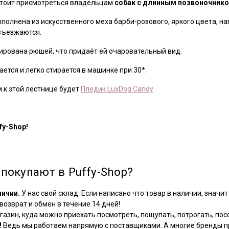
стоит присмотреться владельцам
собак с длинным позвоночник
полнена из искусственного меха барби-розового, яркого цвета, на
зъезжаются.
рирована рюшей, что придаёт ей очаровательный вид.
ается и легко стирается в машинке при 30*.
к этой лестнице будет
Пледик LuxDog Candy
fy-Shop!
покупают в Puffy-Shop?
личии.
У нас свой склад. Если написано что товар в наличии, значит 
озврат и обмен в течение 14 дней!
азин, куда можно приехать посмотреть, пощупать, потрогать, посо
!
Ведь мы работаем напрямую с поставщиками. А многие бренды пр