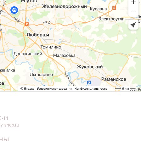
6-14
y-shop.ru
оны