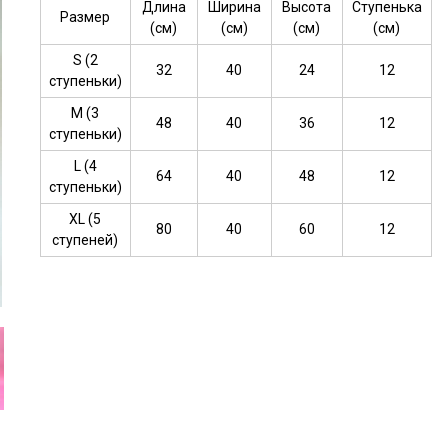
Длина
Ширина
Высота
Ступенька
Размер
(см)
(см)
(см)
(см)
S (2
32
40
24
12
ступеньки)
М (3
48
40
36
12
ступеньки)
L (4
64
40
48
12
ступеньки)
XL (5
80
40
60
12
ступеней)