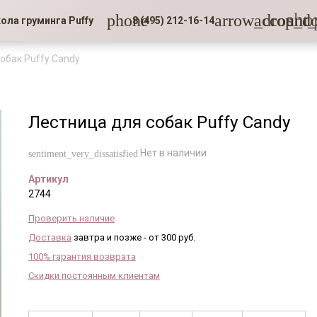
sho
phone
arrow_drop_d
account_
ола груминга Puffy
8 (495) 212-16-14
обак Puffy Candy
Лестница для собак Puffy Candy
Нет в наличии
sentiment_very_dissatisfied
Артикул
2744
Проверить наличие
Доставка
завтра и позже - от 300 руб.
100% гарантия возврата
Скидки постоянным клиентам