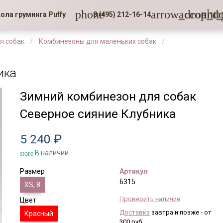
sho
phone
arrow_drop_d
account_
ола груминга Puffy
8 (495) 212-16-14
я собак
Комбинезоны для маленьких собак
ика
Зимний комбинезон для собак
Северное сияние Клубника
5 240 ₽
В наличии
store
Размер
Артикул
6315
XS, 8
Проверить наличие
Цвет
Доставка
завтра и позже - от
Красный
300 руб.