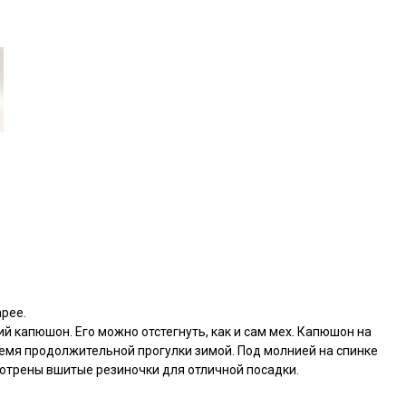
арее.
й капюшон. Его можно отстегнуть, как и сам мех. Капюшон на
емя продолжительной прогулки зимой. Под молнией на спинке
мотрены вшитые резиночки для отличной посадки.