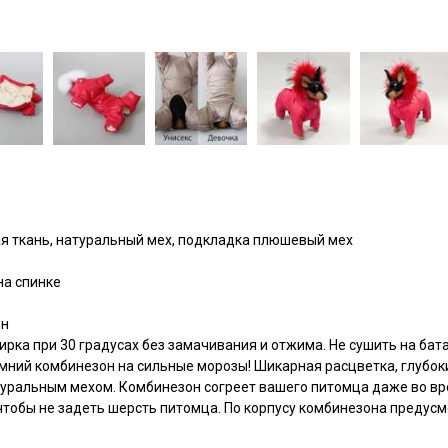
я ткань, натуральный мех, подкладка плюшевый мех
на спинке
он
ирка при 30 градусах без замачивания и отжима. Не сушить на бат
мний комбинезон на сильные морозы! Шикарная расцветка, глубоки
туральным мехом. Комбинезон согреет вашего питомца даже во вр
 чтобы не задеть шерсть питомца. По корпусу комбинезона предус