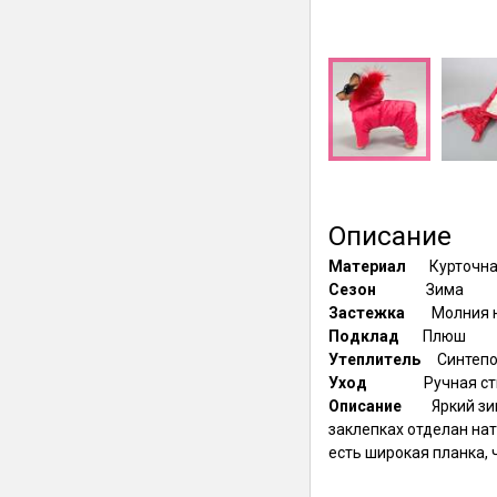
Описание
Материал
Курточна
Сезон
Зима
Застежка
Молния 
Подклад
Плюш
Утеплитель
Синтеп
Уход
Ручная ст
Описание
Яркий зи
заклепках отделан на
есть широкая планка,