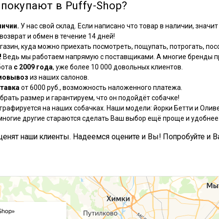
покупают в Puffy-Shop?
личии.
У нас свой склад. Если написано что товар в наличии, значит 
озврат и обмен в течение 14 дней!
азин, куда можно приехать посмотреть, пощупать, потрогать, посо
!
Ведь мы работаем напрямую с поставщиками. А многие бренды пр
бота
с 2009 года
, уже более 10 000 довольных клиентов.
мовывоз
из наших салонов.
тавка
от 6000 руб., возможность наложенного платежа.
рать размер и гарантируем, что он подойдёт собачке!
графируется на наших собачках. Наши модели: йорки Бетти и Оливе
многие другие стараются сделать Ваш выбор ещё проще и удобнее
, ценят наши клиенты. Надеемся оцените и Вы! Попробуйте и В