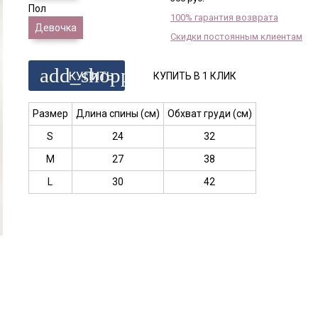
Пол
100% гарантия возврата
Девочка
Скидки постоянным клиентам
add_shopping_cart
КУПИТЬ
КУПИТЬ В 1 КЛИК
Размер
Длина спины (см)
Обхват груди (см)
S
24
32
M
27
38
L
30
42