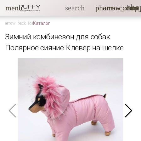
sho
menu
search
phone
arrow_drop
account
Каталог
Зимний комбинезон для собак
Полярное сияние Клевер на шелке