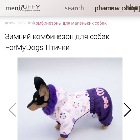
sho
menu
search
phone
arrow_drop
account
Комбинезоны для маленьких собак
Зимний комбинезон для собак
ForMyDogs Птички