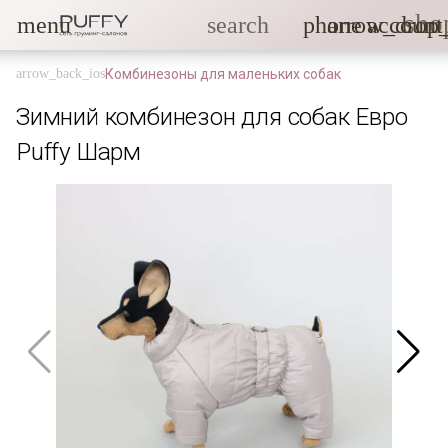
sho
menu
search
phone
arrow_drop
account
Комбинезоны для маленьких собак
Зимний комбинезон для собак Евро
Puffy Шарм