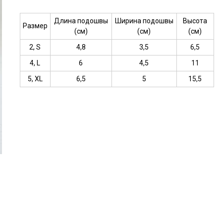
Длина подошвы
Ширина подошвы
Высота
Размер
(см)
(см)
(см)
2, S
4,8
3,5
6,5
4, L
6
4,5
11
5, XL
6,5
5
15,5