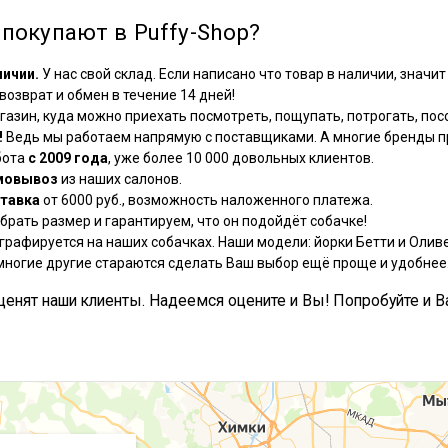
покупают в Puffy-Shop?
личии.
У нас свой склад. Если написано что товар в наличии, значит 
озврат и обмен в течение 14 дней!
азин, куда можно приехать посмотреть, пощупать, потрогать, посо
!
Ведь мы работаем напрямую с поставщиками. А многие бренды пр
бота
с 2009 года
, уже более 10 000 довольных клиентов.
мовывоз
из наших салонов.
тавка
от 6000 руб., возможность наложенного платежа.
рать размер и гарантируем, что он подойдёт собачке!
графируется на наших собачках. Наши модели: йорки Бетти и Оливе
многие другие стараются сделать Ваш выбор ещё проще и удобнее
, ценят наши клиенты. Надеемся оцените и Вы! Попробуйте и В