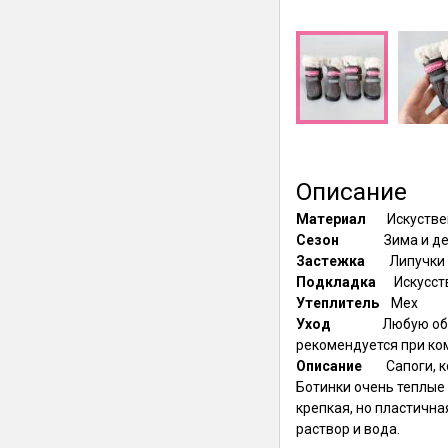
Описание
Материал
Искустве
Сезон
Зима и д
Застежка
Липучки
Подкладка
Искусст
Утеплитель
Мех
Уход
Любую обу
рекомендуется при ком
Описание
Сапоги, 
Ботинки очень теплые
крепкая, но пластичн
раствор и вода.