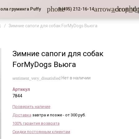
sho
phone
arrow_drop_d
account_
ола груминга Puffy
8 (495) 212-16-14
к
Зимние сапоги для собак ForMyDogs Вьюга
Зимние сапоги для собак
ForMyDogs Вьюга
Нет в наличии
sentiment_very_dissatisfied
Артикул
7844
Проверить наличие
Доставка
завтра и позже - от 300 руб.
100% гарантия возврата
Скидки постоянным клиентам