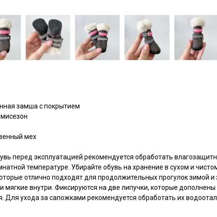
нная замша с покрытием
емисезон
венный мех
вь перед эксплуатацией рекомендуется обработать влагозащитны
натной температуре. Убирайте обувь на хранение в сухом и чисто
которые отлично подходят для продолжительных прогулок зимой и з
 и мягкие внутри. Фиксируются на две липучки, которые дополне
ая. Для ухода за сапожками рекомендуется обработать их водоот