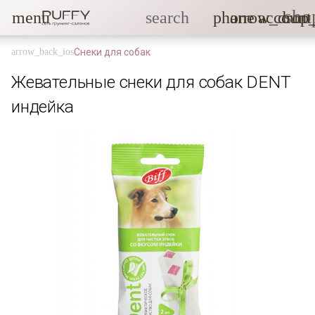
sho
menu
search
phone
arrow_drop
account
Снеки для собак
Жевательные снеки для собак DENT
индейка