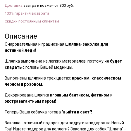
Доставка
завтра и позже - от 300 руб.
100% гарантия возврата
Скидки постоянным клиентам
Описание
Очаровательная и грациозная
шляпка-заколка для
истинной леди!
Шляпка выполнена из легких материалов, поэтому
не будет
спадать
с головы Вашей модницы.
Выполнены шляпки в трех цветах:
красном, классическом
черном и розовом.
Декорирована шляпка
игривым бантиком, фатином и
экстравагантным пером!
Теперь Ваша собачка готова
"выйти в свет"!
Заколка - отличный подарок для подруги и подарок на Новый
Год! Ищете подарок для коллеги? Заколка для собак "Шляпа" -