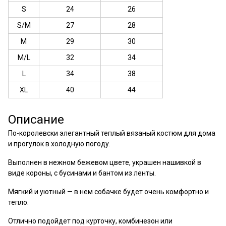
S
24
26
S/M
27
28
M
29
30
M/L
32
34
L
34
38
XL
40
44
Описание
По-королевски элегантный теплый вязаный костюм для дома
и прогулок в холодную погоду.
Выполнен в нежном бежевом цвете, украшен нашивкой в
виде короны, с бусинами и бантом из ленты.
Мягкий и уютный — в нем собачке будет очень комфортно и
тепло.
Отлично подойдет под курточку, комбинезон или