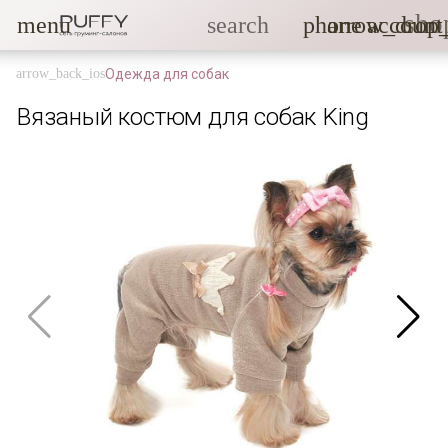
sho
menu
search
phone
arrow_drop
account
Одежда для собак
Вязаный костюм для собак King