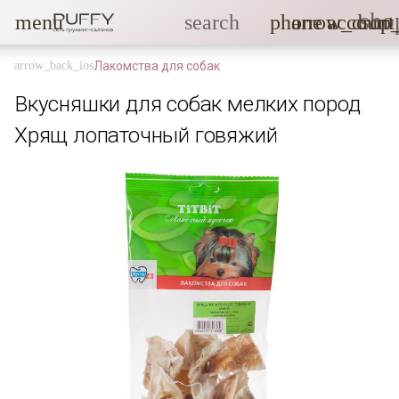
sho
menu
search
phone
arrow_drop
account
Лакомства для собак
Вкусняшки для собак мелких пород
Хрящ лопаточный говяжий