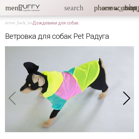
sho
menu
search
phone
arrow_drop
account
Дождевики для собак
Ветровка для собак Pet Радуга