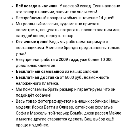
Всё всегда в наличии.
У нас свой склад. Если написано
что товар в наличии, значит так оно и есть!
Беспроблемный возврат и обмен в течение 14 дней!
Мы реальный магазин, куда можно приехать
посмотреть, пощупать, потрогать, посоветоваться или,
на худой конец, вернуть товар.
Отличные цены!
Ведь мы работаем напрямую с
поставщиками. А многие бренды представлены только
у нас!
Безупречная работа
с 2009 года
, уже более 10 000
довольных клиентов.
Бесплатный самовывоз
из наших салонов.
Бесплатная доставка
от 6000 руб., возможность
наложенного платежа.
Мы помогаем выбрать размер и гарантируем, что он
подойдёт собачке!
Весь товар фотографируется на наших собачках. Наши
модели: йорки Бетти и Оливер, китайские хохлатые
Софи и Марсель, той-терьер Бэмби, джек рассел Майло
и многие другие стараются сделать Ваш выбор ещё
проще и удобнее.