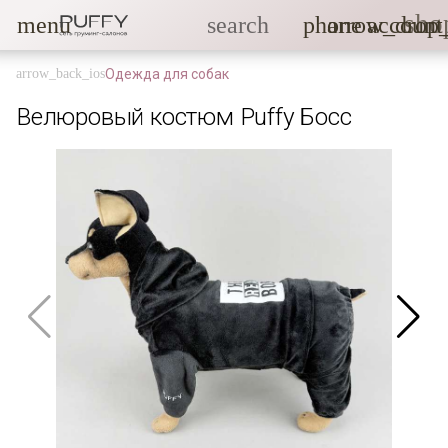
sho
menu
search
phone
arrow_drop
account
Одежда для собак
Велюровый костюм Puffy Босс