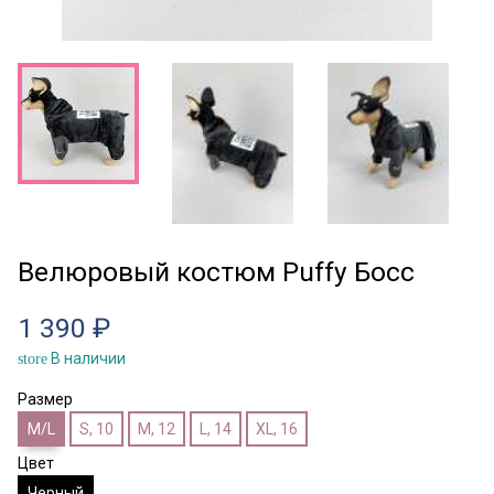
Велюровый костюм Puffy Босс
1 390 ₽
В наличии
store
Размер
M/L
S, 10
M, 12
L, 14
XL, 16
Цвет
Черный