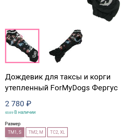
Дождевик для таксы и корги
утепленный ForMyDogs Фергус
2 780 ₽
В наличии
store
Размер
ТМ1, S
ТМ2, M
ТС2, XL