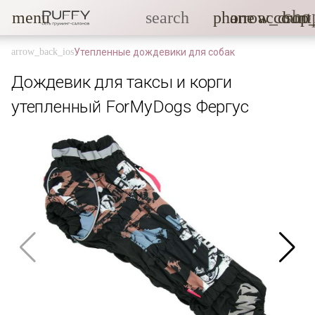
sho
menu
search
phone
arrow_drop
account
Утепленные дождевики для собак
Дождевик для таксы и корги
утепленный ForMyDogs Фергус