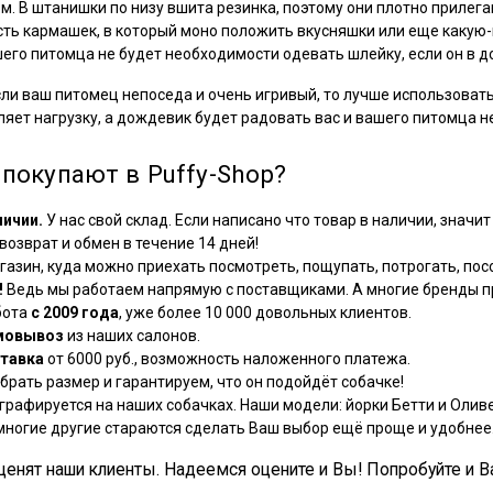
м. В штанишки по низу вшита резинка, поэтому они плотно прилега
есть кармашек, в который моно положить вкусняшки или еще какую
шего питомца не будет необходимости одевать шлейку, если он в
ли ваш питомец непоседа и очень игривый, то лучше использовать
ет нагрузку, а дождевик будет радовать вас и вашего питомца не
покупают в Puffy-Shop?
личии.
У нас свой склад. Если написано что товар в наличии, значит 
озврат и обмен в течение 14 дней!
азин, куда можно приехать посмотреть, пощупать, потрогать, посо
!
Ведь мы работаем напрямую с поставщиками. А многие бренды пр
бота
с 2009 года
, уже более 10 000 довольных клиентов.
мовывоз
из наших салонов.
тавка
от 6000 руб., возможность наложенного платежа.
рать размер и гарантируем, что он подойдёт собачке!
графируется на наших собачках. Наши модели: йорки Бетти и Оливе
многие другие стараются сделать Ваш выбор ещё проще и удобнее
, ценят наши клиенты. Надеемся оцените и Вы! Попробуйте и В