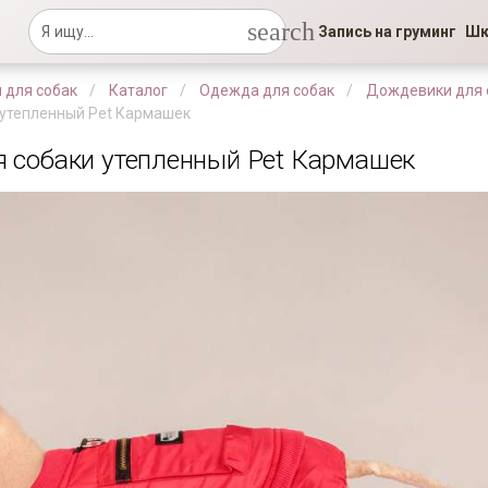
search
Запись на груминг
Шк
 для собак
Каталог
Одежда для собак
Дождевики для 
 утепленный Pet Кармашек
 собаки утепленный Pet Кармашек