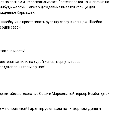
ют по лапкам и не соскальзывают. Застегивается на кнопочки на
-нибудь мелочь. Также у дождевика имеется кольцо для
 дождевике Кармашек.
 шлейку и не пристегивать рулетку сразу к кольцам. Шлейка
 один сезон!
так оно и есть!
ветоваться или, на худой конец, вернуть товар.
едставлены только у нас!
р, китайские хохлатые Софи и Марсель, той-терьер Бэмби, джек
.
ам понравится! Гарантируем. Если нет - вернём деньги.