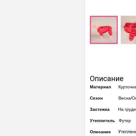
Описание
Материал
Курточная
Сезон
Весна/Ос
Застежка
На гр
Утеплитель
Футер
Описание
Утеплен