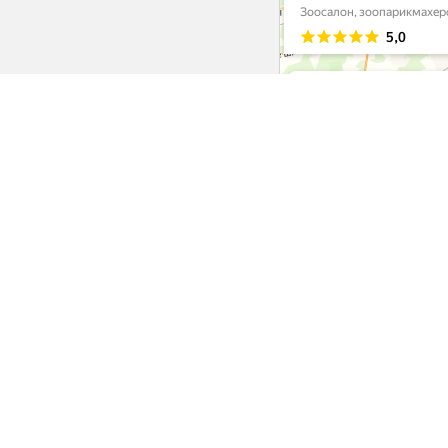
Интернет-ма
Еда
Одежда
Обувь
Головные уборы
Амуниция
Переноски
Спальные места
Лестницы
Трусы и пояса
Аксессуары
Уход за собакой
Праздничные костюм