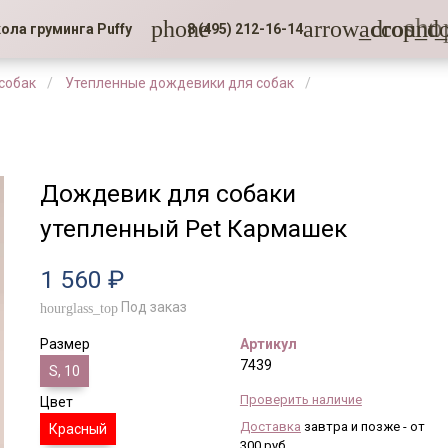
sho
phone
arrow_drop_d
account_
ола груминга Puffy
8 (495) 212-16-14
собак
Утепленные дождевики для собак
Дождевик для собаки
утепленный Pet Кармашек
1 560 ₽
Под заказ
hourglass_top
Размер
Артикул
7439
S, 10
Проверить наличие
Цвет
Доставка
завтра и позже - от
Красный
300 руб.