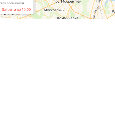
газин
Наши услуги
Контакты
Доставка
Тел:
+7 (495) 212-1
Контакты
E-mail:
admin@puff
О нас
Программа лояльности
Наши сал
Как снять мерки
Школа груминга
Москва, Нахимовски
Москва, ул. Маршал
Москва, ул. Перовс
Москва, ул. Олонец
Москва, ул. Ельнин
Москва, ул. Никули
ы
Московская обл., И