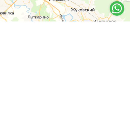
6-14
y-shop.ru
оны
й пр-т, дом 63, к. 1, Черемушки, м Профсоюзная
а Конева, 12, Щукино, м Октябрьское поле
кая, дом 56/55, Новогиреево, м Перово
кая, 4, Останкинский, м Владыкино, м Ботанический сад
ская, д. 20 к 1, Кунцево, м Молодежная
нская, д. 12 к 1, Тропарёво-Никулино, м Юго-Западная, м Озерная
стринский район, д. Покровское, ул. Центральная, д. 48А