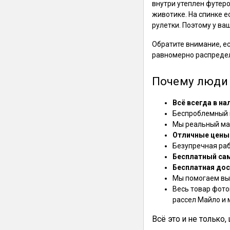
внутри утеплен футеро
животике. На спинке 
рулетки. Поэтому у ва
Обратите внимание, ес
равномерно распределя
Почему люди 
Всё всегда в на
Беспроблемный в
Мы реальный маг
Отличные цены
Безупречная ра
Бесплатный са
Бесплатная дос
Мы помогаем выб
Весь товар фото
рассел Майло и 
Всё это и не только