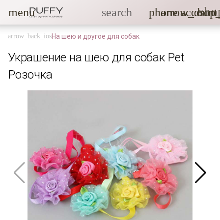
sho
menu
search
phone
arrow_drop
account
На шею и другое для собак
Украшение на шею для собак Pet
Розочка