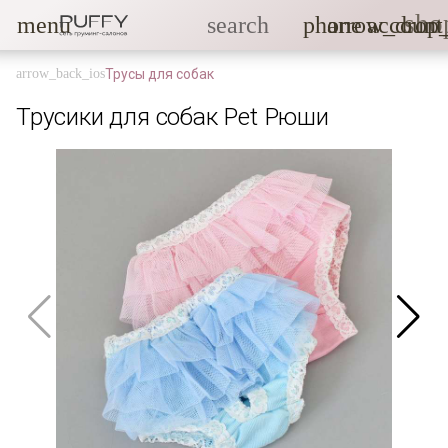
sho
menu
search
phone
arrow_drop
account
Трусы для собак
Трусики для собак Pet Рюши