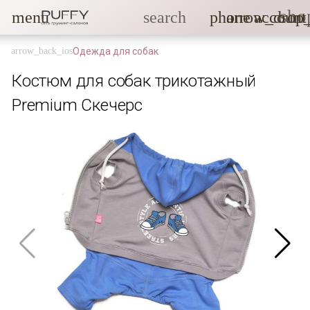
sho
menu
search
phone
arrow_drop
account
Одежда для собак
Костюм для собак трикотажный
Premium Скечерс