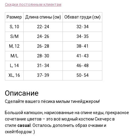
Скидки постоянным клиентам
Размер
Длина спины (см)
Обхват груди (см)
S, 10
22- 24
32- 34
S/M
24- 26
34- 35
M, 12
26- 28
38- 41
M/L
28- 30
41- 43
L, 14
31- 34
46- 48
XL, 16
37- 39
50- 54
Описание
Сделайте вашего пёсика милым тинейджером!
Большой капюшон, нарисованные на спине кеды, прекрасное
сочетание цветов
– это всё модный костюм Скечерс в
стиле
casual
. Осталось дополнить образ очками и
скейтбордом :)