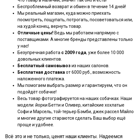
что товар в наличии, значит так оно и есть!
Беспроблемный возврат и обмен в течение 14 дней!
Мы реальный магазин, куда можно приехать
посмотреть, пощупать, потрогать, посоветоваться или,
на худой конец, вернуть товар.
Отличные цены!
Ведь мы работаем напрямую с
поставщиками. А многие бренды представлены только
у нас!
Безупречная работа
с 2009 года
, уже более 10 000
довольных клиентов.
Бесплатный самовывоз
из наших салонов.
Бесплатная доставка
от 6000 руб., возможность
наложенного платежа.
Мы помогаем выбрать размер и гарантируем, что он
подойдёт собачке!
Весь товар фотографируется на наших собачках. Наши
модели: йорки Бетти и Оливер, китайские хохлатые
Софи и Марсель, той-терьер Бэмби, джек рассел Майло
и многие другие стараются сделать Ваш выбор ещё
проще и удобнее.
Всё это и не только, ценят наши клиенты. Надеемся