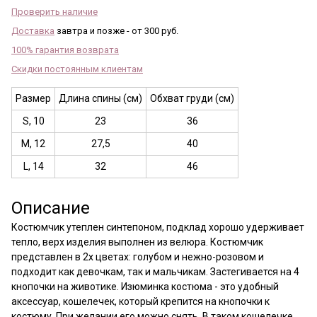
Проверить наличие
Доставка
завтра и позже - от 300 руб.
100% гарантия возврата
Скидки постоянным клиентам
Размер
Длина спины (см)
Обхват груди (см)
S, 10
23
36
M, 12
27,5
40
L, 14
32
46
Описание
Костюмчик утеплен синтепоном, подклад хорошо удерживает
тепло, верх изделия выполнен из велюра. Костюмчик
представлен в 2х цветах: голубом и нежно-розовом и
подходит как девочкам, так и мальчикам. Застегивается на 4
кнопочки на животике. Изюминка костюма - это удобный
аксессуар, кошелечек, который крепится на кнопочки к
костюму. При желании его можно снять. В таком кошелечке