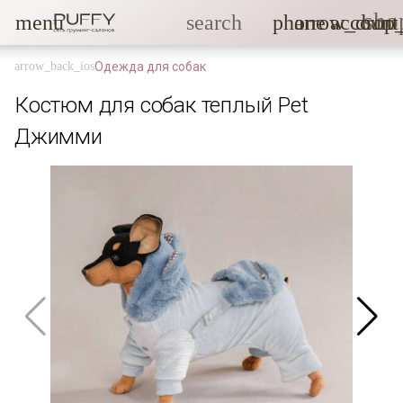
sho
menu
search
phone
arrow_drop
account
Одежда для собак
Костюм для собак теплый Pet
Джимми