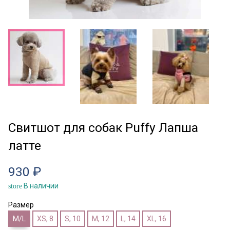
Свитшот для собак Puffy Лапша
латте
930 ₽
В наличии
store
Размер
M/L
XS, 8
S, 10
M, 12
L, 14
XL, 16