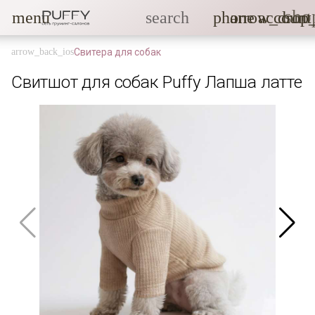
sho
menu
search
phone
arrow_drop
account
Свитера для собак
Свитшот для собак Puffy Лапша латте