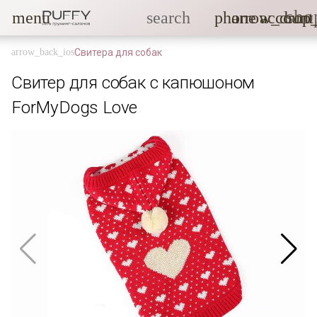
sho
menu
search
phone
arrow_drop
account
Свитера для собак
Свитер для собак с капюшоном
ForMyDogs Love