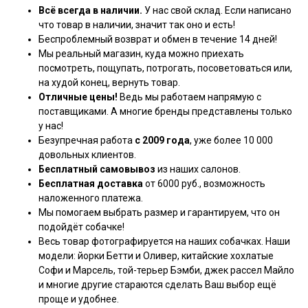
Всё всегда в наличии.
У нас свой склад. Если написано
что товар в наличии, значит так оно и есть!
Беспроблемный возврат и обмен в течение 14 дней!
Мы реальный магазин, куда можно приехать
посмотреть, пощупать, потрогать, посоветоваться или,
на худой конец, вернуть товар.
Отличные цены!
Ведь мы работаем напрямую с
поставщиками. А многие бренды представлены только
у нас!
Безупречная работа
с 2009 года
, уже более 10 000
довольных клиентов.
Бесплатный самовывоз
из наших салонов.
Бесплатная доставка
от 6000 руб., возможность
наложенного платежа.
Мы помогаем выбрать размер и гарантируем, что он
подойдёт собачке!
Весь товар фотографируется на наших собачках. Наши
модели: йорки Бетти и Оливер, китайские хохлатые
Софи и Марсель, той-терьер Бэмби, джек рассел Майло
и многие другие стараются сделать Ваш выбор ещё
проще и удобнее.