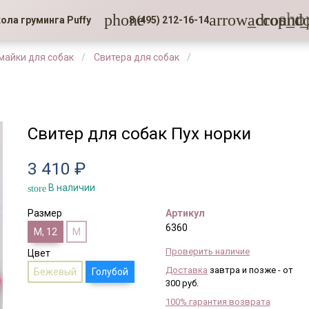
sho
phone
arrow_drop_d
account_
ола груминга Puffy
8 (495) 212-16-14
 майки для собак
Свитера для собак
Свитер для собак Пух норки
3 410 ₽
В наличии
store
Размер
Артикул
6360
M, 12
M
Проверить наличие
Цвет
Доставка
завтра и позже - от
Бежевый
Голубой
300 руб.
100% гарантия возврата