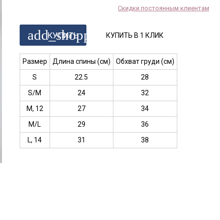
Скидки постоянным клиентам
add_shopping_cart
КУПИТЬ
КУПИТЬ В 1 КЛИК
Размер
Длина спины (см)
Обхват груди (см)
S
22.5
28
S/M
24
32
M, 12
27
34
M/L
29
36
L, 14
31
38