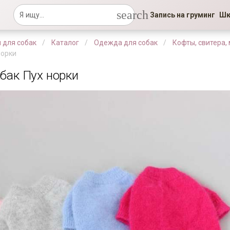
search
Запись на груминг
Шк
 для собак
Каталог
Одежда для собак
Кофты, свитера,
норки
обак Пух норки