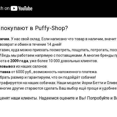
покупают в Puffy-Shop?
личии.
У нас свой склад. Если написано что товар в наличии, значит 
озврат и обмен в течение 14 дней!
азин, куда можно приехать посмотреть, пощупать, потрогать, посо
!
Ведь мы работаем напрямую с поставщиками. А многие бренды пр
бота
с 2009 года
, уже более 10 000 довольных клиентов.
мовывоз
из наших салонов.
тавка
от 6000 руб., возможность наложенного платежа.
рать размер и гарантируем, что он подойдёт собачке!
графируется на наших собачках. Наши модели: йорки Бетти и Оливе
многие другие стараются сделать Ваш выбор ещё проще и удобнее
, ценят наши клиенты. Надеемся оцените и Вы! Попробуйте и В