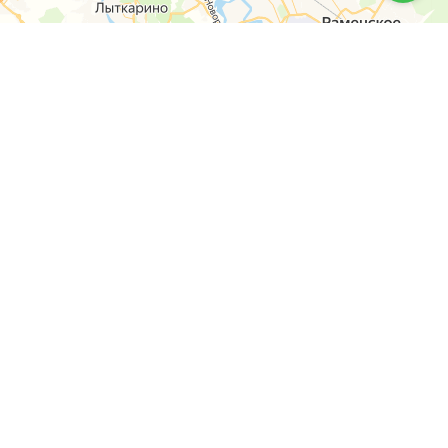
6-14
y-shop.ru
оны
й пр-т, дом 63, к. 1, Черемушки, м Профсоюзная
а Конева, 12, Щукино, м Октябрьское поле
кая, дом 56/55, Новогиреево, м Перово
кая, 4, Останкинский, м Владыкино, м Ботанический сад
ская, д. 20 к 1, Кунцево, м Молодежная
нская, д. 12 к 1, Тропарёво-Никулино, м Юго-Западная, м Озерная
стринский район, д. Покровское, ул. Центральная, д. 48А
платы