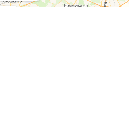
газин
Наши услуги
Контакты
Доставка
Тел:
+7 (495) 212-1
Контакты
E-mail:
admin@puff
О нас
Программа лояльности
Наши сал
Как снять мерки
Школа груминга
Москва, Нахимовски
Москва, ул. Маршал
Москва, ул. Перовс
Москва, ул. Олонец
Москва, ул. Ельнин
Москва, ул. Никули
ы
Московская обл., И
Способы о