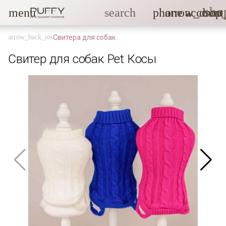
sho
menu
search
phone
arrow_drop
account
Свитера для собак
Свитер для собак Pet Косы