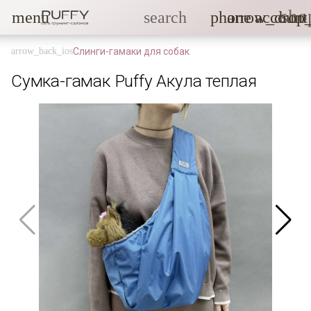
sho
menu
search
phone
arrow_drop
account
Слинги-гамаки для собак
Сумка-гамак Puffy Акула теплая