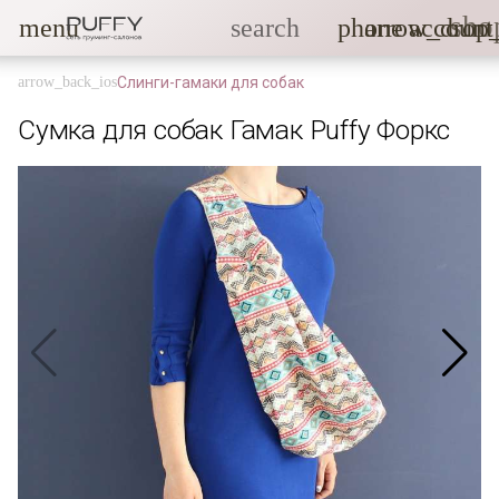
sho
menu
search
phone
arrow_drop
account
Слинги-гамаки для собак
Сумка для собак Гамак Puffy Форкс