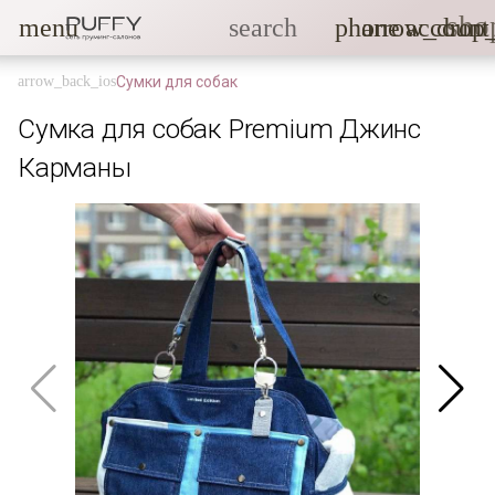
sho
menu
search
phone
arrow_drop
account
Сумки для собак
Сумка для собак Premium Джинс
Карманы