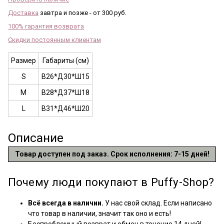
Доставка
завтра и позже - от 300 руб.
100% гарантия возврата
Скидки постоянным клиентам
Размер
Габариты (см)
S
В26*Д30*Ш15
M
В28*Д37*Ш18
L
В31*Д46*Ш20
Описание
Товар доступен под заказ. Срок исполнения: 7-15 дней!
Почему люди покупают в Puffy-Shop?
Всё всегда в наличии.
У нас свой склад. Если написано
что товар в наличии, значит так оно и есть!
Беспроблемный возврат и обмен в течение 14 дней!