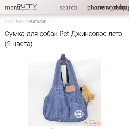
sho
menu
search
phone
arrow_drop
account
Каталог
Сумка для собак Pet Джинсовое лето
(2 цвета)