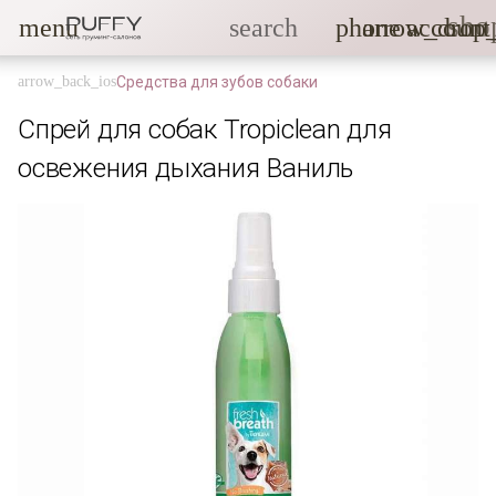
sho
menu
search
phone
arrow_drop
account
Средства для зубов собаки
Спрей для собак Tropiclean для
освежения дыхания Ваниль