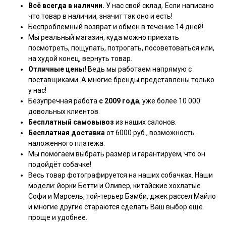
Всё всегда в наличии.
У нас свой склад. Если написано
что товар в наличии, значит так оно и есть!
Беспроблемный возврат и обмен в течение 14 дней!
Мы реальный магазин, куда можно приехать
посмотреть, пощупать, потрогать, посоветоваться или,
на худой конец, вернуть товар.
Отличные цены!
Ведь мы работаем напрямую с
поставщиками. А многие бренды представлены только
у нас!
Безупречная работа
с 2009 года
, уже более 10 000
довольных клиентов.
Бесплатный самовывоз
из наших салонов.
Бесплатная доставка
от 6000 руб., возможность
наложенного платежа.
Мы помогаем выбрать размер и гарантируем, что он
подойдёт собачке!
Весь товар фотографируется на наших собачках. Наши
модели: йорки Бетти и Оливер, китайские хохлатые
Софи и Марсель, той-терьер Бэмби, джек рассел Майло
и многие другие стараются сделать Ваш выбор ещё
проще и удобнее.