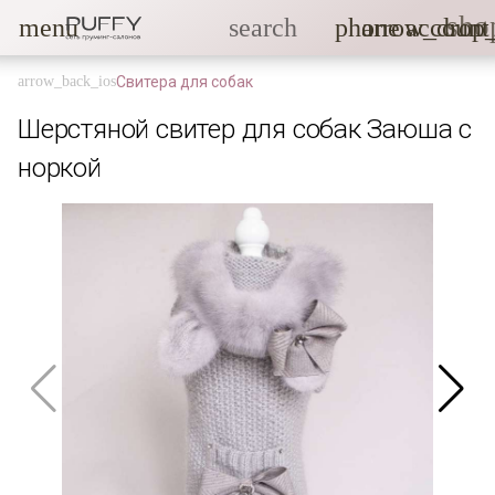
sho
menu
search
phone
arrow_drop
account
Свитера для собак
Шерстяной свитер для собак Заюша с
норкой