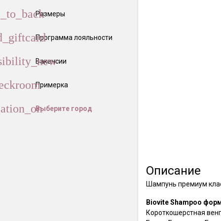
Размеры
Программа лояльности
Вакансии
Примерка
Выберите город
Описание
Шампунь премиум клас
Biovite Shampoo фор
Короткошерстная венге