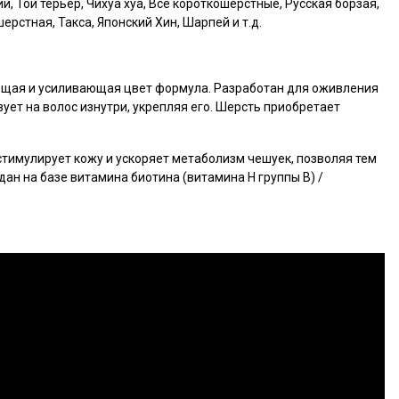
й, Той терьер, Чихуа хуа, Все короткошерстные, Русская борзая,
ерстная, Такса, Японский Хин, Шарпей и т.д.
щая и усиливающая цвет формула. Разработан для оживления
вует на волос изнутри, укрепляя его. Шерсть приобретает
тимулирует кожу и ускоряет метаболизм чешуек, позволяя тем
ан на базе витамина биотина (витамина Н группы В) /