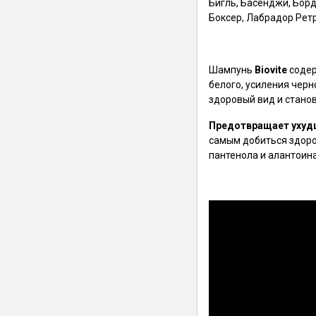
Бигль, Басенджи, Борд
Боксер, Лабрадор Ретр
Шампунь
Biovite
содер
белого, усиления черн
здоровый вид и станов
Предотвращает ухудш
самым добиться здоров
пантенола и алантоин