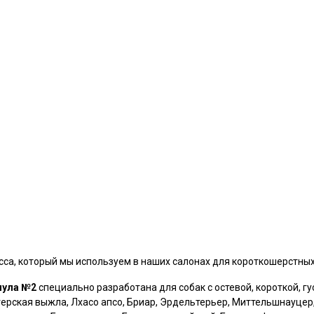
са, который мы используем в наших салонах для короткошерстных
мула №2
специально разработана для собак с остевой, короткой, г
рская выжла, Лхасо апсо, Бриар, Эрдельтерьер, Миттельшнауцер,