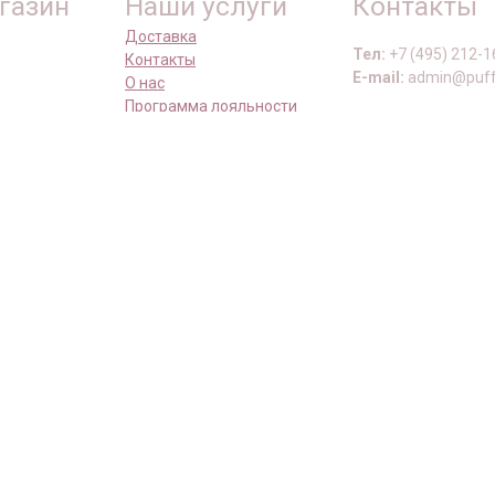
газин
Наши услуги
Контакты
Доставка
Тел:
+7 (495) 212-1
Контакты
E-mail:
admin@puff
О нас
Программа лояльности
Наши сал
Как снять мерки
Школа груминга
Москва, Нахимовски
Москва, ул. Маршал
Москва, ул. Перовс
Москва, ул. Олонец
Москва, ул. Ельнин
Москва, ул. Никули
ы
Московская обл., И
Способы о