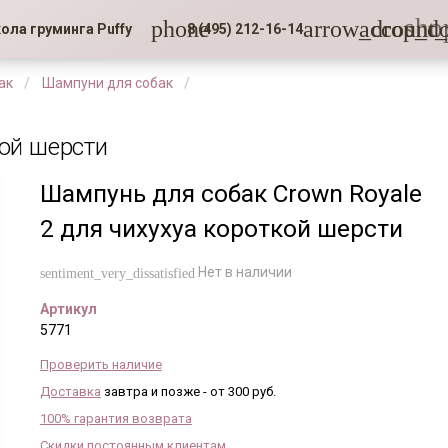
sho
phone
arrow_drop_d
account_
ола груминга Puffy
8 (495) 212-16-14
ак
Шампуни для собак
кой шерсти
Шампунь для собак Crown Royale
2 для чихухуа короткой шерсти
Нет в наличии
sentiment_very_dissatisfied
Артикул
5771
Проверить наличие
Доставка
завтра и позже - от 300 руб.
100% гарантия возврата
Скидки постоянным клиентам