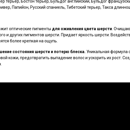
ер терьер, Бостон терьер, Бульдог английский, Бульдог французски
ивер, Папийон, Русский спаниель, Тибетский терьер, Такса длиннош
жит оптические пигменты
для оживления цвета шерсти
. Очищаю
ого и других пигментов шерсти. Придает яркость шерсти. Воздейст
ятся более крепкая на ощупь.
ение состояния шерсти и потерю блеска.
Уникальная формула с
ой кожи, предотвратить выпадение волос и ускорить их рост. Созд
а.