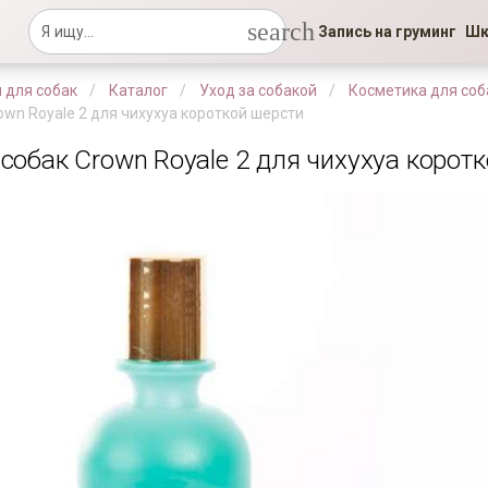
search
Запись на груминг
Шк
 для собак
Каталог
Уход за собакой
Косметика для соб
wn Royale 2 для чихухуа короткой шерсти
собак Crown Royale 2 для чихухуа корот