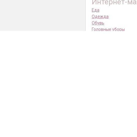
Интернет-ма
Еда
Одежда
Обувь
Головные уборы
Амуниция
Переноски
Спальные места
Лестницы
Трусы и пояса
Аксессуары
Уход за собакой
Праздничные костюм