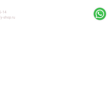
6-14
y-shop.ru
оны
й пр-т, дом 63, к. 1, Черемушки, м Профсоюзная
а Конева, 12, Щукино, м Октябрьское поле
кая, дом 56/55, Новогиреево, м Перово
кая, 4, Останкинский, м Владыкино, м Ботанический сад
ская, д. 20 к 1, Кунцево, м Молодежная
нская, д. 12 к 1, Тропарёво-Никулино, м Юго-Западная, м Озерная
стринский район, д. Покровское, ул. Центральная, д. 48А
платы