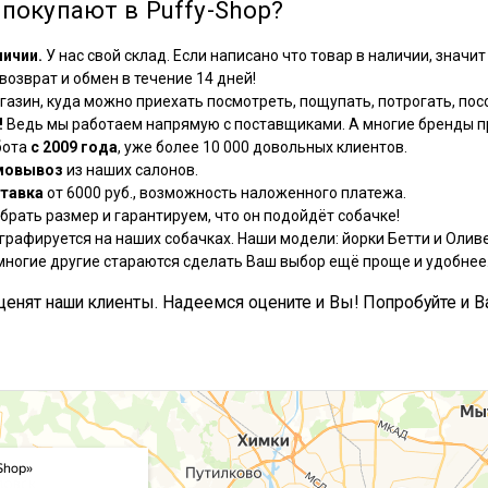
покупают в Puffy-Shop?
личии.
У нас свой склад. Если написано что товар в наличии, значит 
озврат и обмен в течение 14 дней!
азин, куда можно приехать посмотреть, пощупать, потрогать, посо
!
Ведь мы работаем напрямую с поставщиками. А многие бренды пр
бота
с 2009 года
, уже более 10 000 довольных клиентов.
мовывоз
из наших салонов.
тавка
от 6000 руб., возможность наложенного платежа.
рать размер и гарантируем, что он подойдёт собачке!
графируется на наших собачках. Наши модели: йорки Бетти и Оливе
многие другие стараются сделать Ваш выбор ещё проще и удобнее
, ценят наши клиенты. Надеемся оцените и Вы! Попробуйте и В