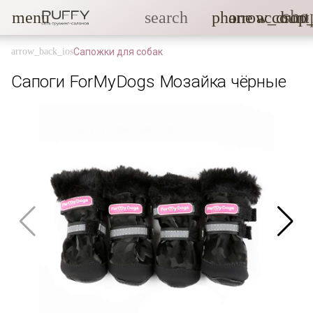
sho
menu
search
phone
arrow_drop
account
Сапожки для собак
Сапоги ForMyDogs Мозайка чёрные