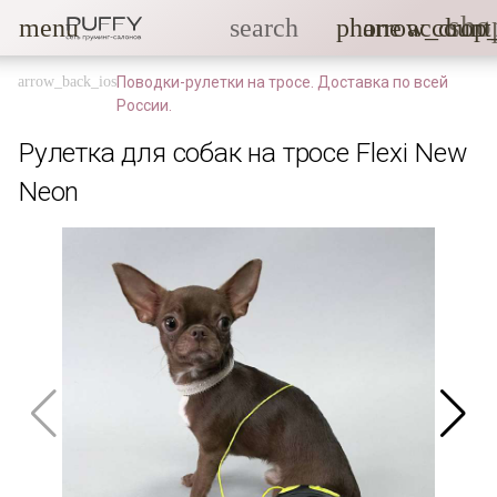
sho
menu
search
phone
arrow_drop
account
Поводки-рулетки на тросе. Доставка по всей
России.
Рулетка для собак на тросе Flexi New
Neon