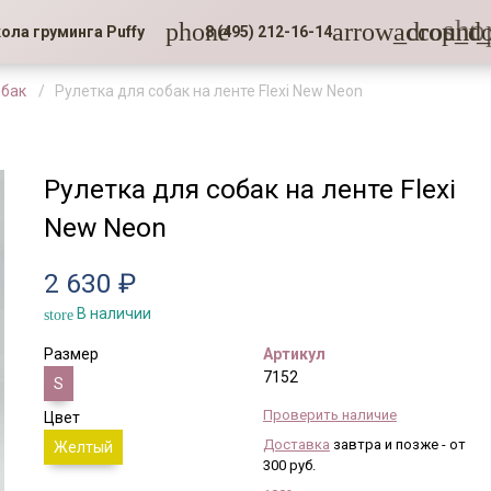
sho
phone
arrow_drop_d
account_
ола груминга Puffy
8 (495) 212-16-14
обак
Рулетка для собак на ленте Flexi New Neon
Рулетка для собак на ленте Flexi
New Neon
2 630 ₽
В наличии
store
Размер
Артикул
7152
S
Проверить наличие
Цвет
Доставка
завтра и позже - от
Желтый
300 руб.