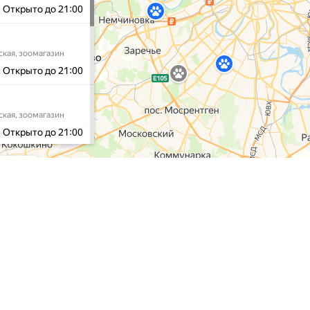
газин
Наши услуги
Контакты
Доставка
Тел:
+7 (495) 212-1
Контакты
E-mail:
admin@puff
О нас
Программа лояльности
Наши сал
Как снять мерки
Школа груминга