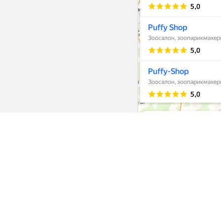
Интернет-ма
Еда
Одежда
Обувь
Головные уборы
Амуниция
Переноски