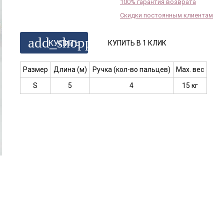
100% гарантия возврата
Скидки постоянным клиентам
add_shopping_cart
КУПИТЬ
КУПИТЬ В 1 КЛИК
Размер
Длина (м)
Ручка (кол-во пальцев)
Max. вес
S
5
4
15 кг