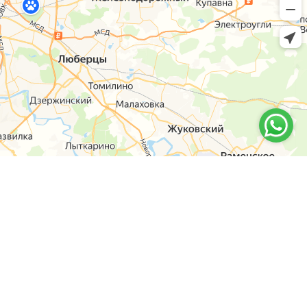
6-14
y-shop.ru
оны