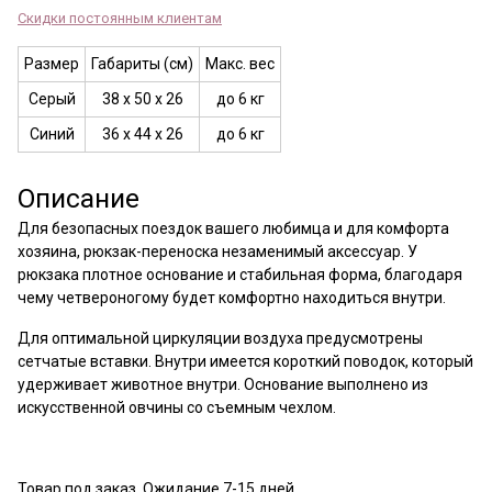
Скидки постоянным клиентам
Размер
Габариты (см)
Макс. вес
Серый
38 х 50 х 26
до 6 кг
Синий
36 х 44 х 26
до 6 кг
Описание
Для безопасных поездок вашего любимца и для комфорта
хозяина, рюкзак-переноска незаменимый аксессуар. У
рюкзака плотное основание и стабильная форма, благодаря
чему четвероногому будет комфортно находиться внутри.
Для
оптимальной
циркуляции воздуха предусмотрены
сетчатые вставки. Внутри имеется короткий поводок, который
удерживает животное внутри. Основание выполнено из
искусственной овчины со съемным чехлом.
Товар под заказ. Ожидание 7-15 дней.