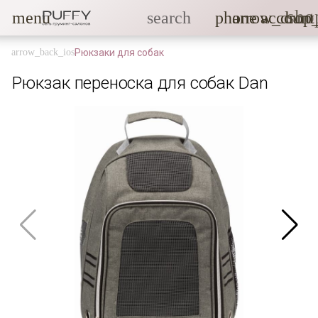
sho
menu
search
phone
arrow_drop
account
Рюкзаки для собак
Рюкзак переноска для собак Dan