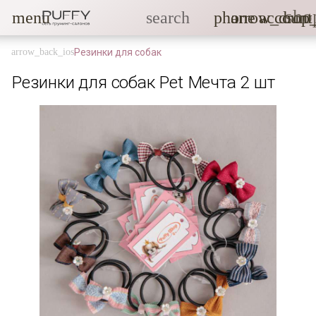
sho
menu
search
phone
arrow_drop
account
Резинки для собак
Резинки для собак Pet Мечта 2 шт