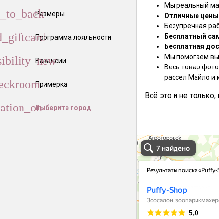
Мы реальный маг
Размеры
Отличные цены
Безупречная ра
Бесплатный са
Программа лояльности
Бесплатная дос
Мы помогаем выб
Вакансии
Весь товар фото
рассел Майло и 
Примерка
Всё это и не только
Выберите город