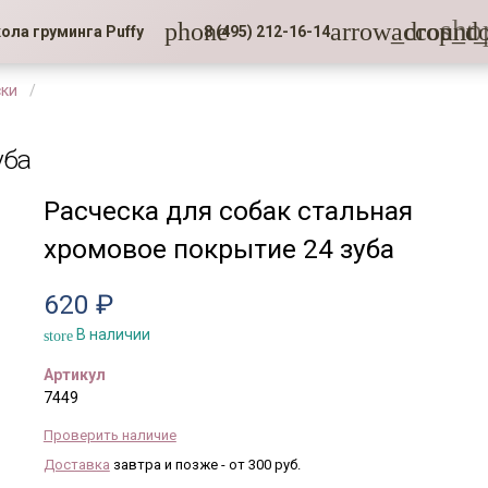
sho
phone
arrow_drop_d
account_
ола груминга Puffy
8 (495) 212-16-14
ски
уба
Расческа для собак стальная
хромовое покрытие 24 зуба
620 ₽
В наличии
store
Артикул
7449
Проверить наличие
Доставка
завтра и позже - от 300 руб.