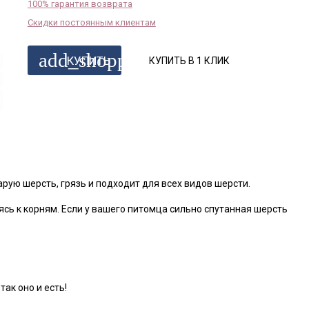
100% гарантия возврата
Скидки постоянным клиентам
add_shopping_cart
КУПИТЬ
КУПИТЬ В 1 КЛИК
рую шерсть, грязь и подходит для всех видов шерсти.
сь к корням. Если у вашего питомца сильно спутанная шерсть
так оно и есть!