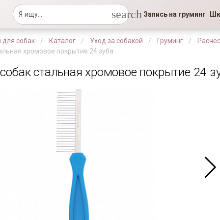
search
Запись на груминг
Шк
 для собак
Каталог
Уход за собакой
Груминг
Расче
альная хромовое покрытие 24 зуба
 собак стальная хромовое покрытие 24 з