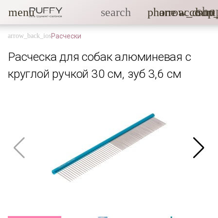
sho
menu
search
phone
arrow_drop
account
Расчески
Расческа для собак алюминевая с
круглой ручкой 30 см, зуб 3,6 см