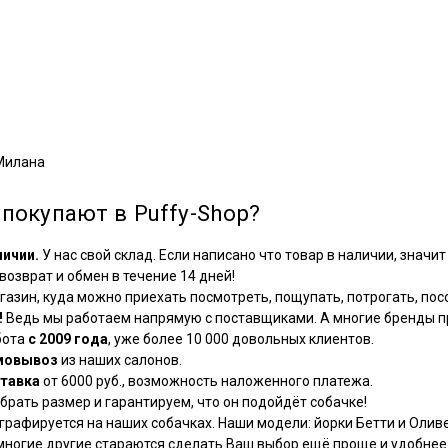
 Милана
покупают в Puffy-Shop?
личии.
У нас свой склад. Если написано что товар в наличии, значит 
озврат и обмен в течение 14 дней!
азин, куда можно приехать посмотреть, пощупать, потрогать, посо
!
Ведь мы работаем напрямую с поставщиками. А многие бренды пр
бота
с 2009 года
, уже более 10 000 довольных клиентов.
мовывоз
из наших салонов.
тавка
от 6000 руб., возможность наложенного платежа.
рать размер и гарантируем, что он подойдёт собачке!
графируется на наших собачках. Наши модели: йорки Бетти и Оливе
многие другие стараются сделать Ваш выбор ещё проще и удобнее