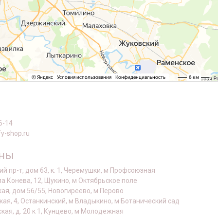
6-14
y-shop.ru
оны
й пр-т, дом 63, к. 1, Черемушки, м Профсоюзная
а Конева, 12, Щукино, м Октябрьское поле
кая, дом 56/55, Новогиреево, м Перово
кая, 4, Останкинский, м Владыкино, м Ботанический сад
ская, д. 20 к 1, Кунцево, м Молодежная