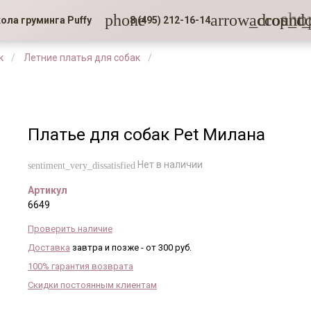
sho
phone
arrow_drop_d
account_
ола груминга Puffy
8 (495) 212-16-14
к
Летние платья для собак
Платье для собак Pet Милана
Нет в наличии
sentiment_very_dissatisfied
Артикул
6649
Проверить наличие
Доставка
завтра и позже - от 300 руб.
100% гарантия возврата
Скидки постоянным клиентам