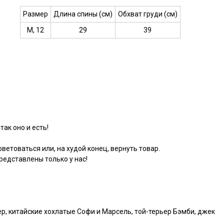
Размер
Длина спины (см)
Обхват груди (см)
M, 12
29
39
так оно и есть!
ветоваться или, на худой конец, вернуть товар.
едставлены только у нас!
р, китайские хохлатые Софи и Марсель, той-терьер Бэмби, джек
.