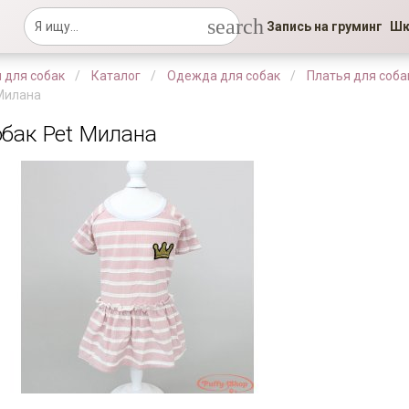
search
Запись на груминг
Шк
 для собак
Каталог
Одежда для собак
Платья для соба
 Милана
обак Pet Милана