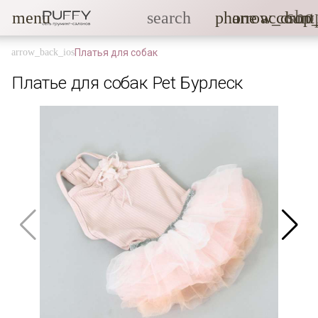
sho
menu
search
phone
arrow_drop
account
Платья для собак
Платье для собак Pet Бурлеск