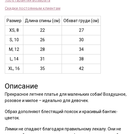
100% гарантия возврата
Скидки постоянным клиентам
Размер
Длина спины (см)
Обхват груди (см)
XS, 8
22
27
S, 10
26
30
M, 12
28
34
L, 14
31
38
XL, 16
35
42
Описание
Прекрасное летнее платье для маленьких собак! Воздушное,
розовое и милое
– идеально для девочек.
Образ дополняют блестящий поясок и красивый бантик-
цветок.
Лямки не спадают благодаря правильному лекалу. Они не