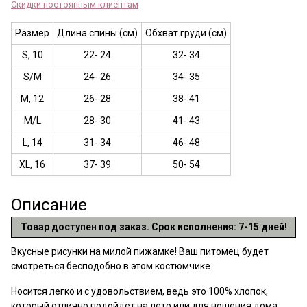
Скидки постоянным клиентам
Размер
Длина спины (см)
Обхват груди (см)
S, 10
22- 24
32- 34
S/M
24- 26
34- 35
M, 12
26- 28
38- 41
M/L
28- 30
41- 43
L, 14
31- 34
46- 48
XL, 16
37- 39
50- 54
Описание
Товар доступен под заказ. Срок исполнения: 7-15 дней!
Вкусные рисунки на милой пижамке! Ваш питомец будет
смотреться бесподобно в этом костюмчике.
Носится легко и с удовольствием, ведь это 100% хлопок,
который отлично подойдет на лето или для ношения дома.