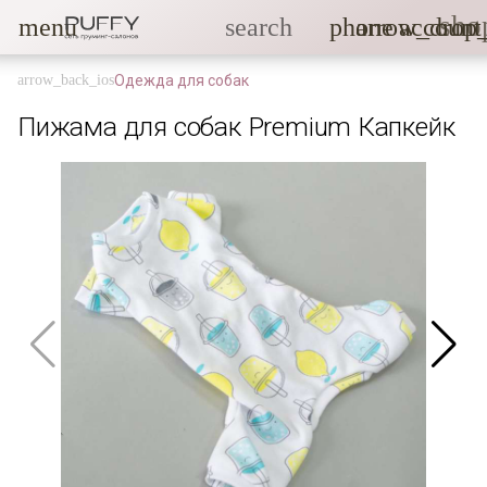
sho
menu
search
phone
arrow_drop
account
Одежда для собак
Пижама для собак Premium Капкейк