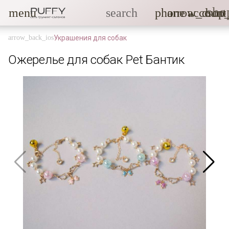
sho
menu
search
phone
arrow_drop
account
Украшения для собак
Ожерелье для собак Pet Бантик